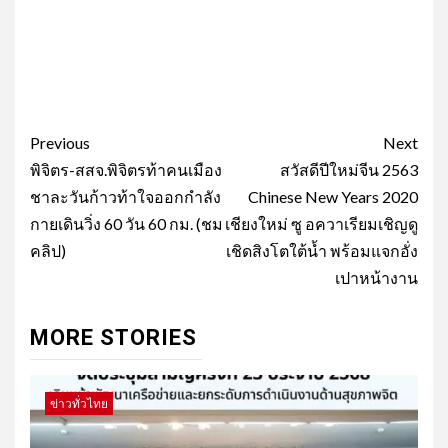
Post
Previous
Next
navigation
พิจิตร-สสจ.พิจิตรท้าคนเมือง
สวัสดีปีใหม่จีน 2563
ชาละวันก้าวท้าใจออกกำลัง
Chinese New Years 2020
กายเดินวิ่ง 60 วัน 60 กม. (ชม
เชียงใหม่ ซู อควาเรียมเชิญดู
คลิป)
เชิดสิงโตใต้น้ำ พร้อมแจกอั่ง
เปาหน้างาน
MORE STORIES
ข่าวทั่วไทย