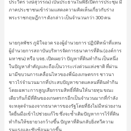
ประวิตร วงษ์สุวรรณ) เป็นประธานในพิธีเปิดการประชุม มี
ภาคประชาชนเข้าร่วมแสดงความคิดเห็นเกี่ยวกับร่าง
พระราชกฤษฎีกาฯ ดังกล่าว เป็นจำนวนกว่า 300 คน
นายกุลพัชร ภูมิใจอวด รองผู้อำนวยการ ปฏิบัติหน้าที่แทน
ผู้อำนวยการสถาบันบริหารจัดการธนาคารที่ดิน (องค์การ
มหาชน) หรือ บจธ. เปิดเผยว่า ปัญหาที่ดินทำกิน เป็นหนึ่ง
ในปัญหาสำคัญและถือเป็นวาระเร่งด่วนแห่งชาติ ที่ผ่าน
มามีขบวนการเคลื่อนไหวของพี่น้องเกษตรกร ชาวนา
ชาวไร่จำนวนมากที่ประสบปัญหาขาดแคลนที่ดินทำกิน
โดยเฉพาะการสูญเสียกรรมสิทธิ์ที่ดินให้นายทุน ขณะ
เดียวกันก็มีที่ดินของเกษตรกรอีกเป็นจำนวนมากที่กำลัง
จะหลุดจำนองจากธนาคารของรัฐโดยที่ยังไม่มีหน่วยงาน
ใดยื่นมือเข้าไปช่วยแก้ไข ซึ่งจะซ้ำเติมปัญหาการไร้ที่ดิน
ทำกินให้ขยายวงกว้างขึ้น ปัญหาที่ดินกลับยิ่งทวีความ
รุนแรงและซับซ้อนมากขึ้น