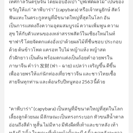
เทศกาลวันตรุษจีน โดยมอบอั่งเปา “บุฟเฟ่ต์ผลไม้” เป็นของ
ขวัญให้แก่ “คาพีบาร่า” (capybara) หรือเจ้าหนูยักษ์ สัตว์
ฟันแทะในตระกูลหนูที่มีขนาดใหญ่ที่สุดในโลก อัน
เป็นการแสดงถึงความอุดมสมบูรณ์ ความเพิ่มพูน ความ
สุข ให้กับตัวแทนของเหล่าสรรพสัตว์ในเชียงใหม่ไนท์
ซาฟารี โดยจัดตกแต่งอั่งเปาด้วยผลไม้ที่ชื่นชอบ ประกอบ
ด้วย ต้นข้าวโพด แครอท ใบไผ่ หญ้าแห้ง หญ้าสด
ถั่วฝักยาว เป็นต้น พร้อมตกแต่งเป็นถ้อยคำอวยพรใน
ภาษาจีน คำว่า 发财 (ฟา – ฉาย) แปลว่า เจริญขึ้น ดีขึ้น
เพื่ออวยพรให้แก่นักท่องเที่ยวชาวจีน และชาวไทยเชื้อ
สายจีนทุกท่าน และต้อนรับปีหนูทอง 2563 นี้ด้วย
“คาพีบาร่า” (capybara) เป็นหนูที่มีขนาดใหญ่ที่สุดในโลก
เลี้ยงลูกด้วยนม มีลักษณะเป็นทรงกระบอก หัวขนสีน้ำตาล
อ่อนถึงสีดำ หูสั้น ไม่มีหาง มีพังผืดที่เท้าและขาหลัง เท้า
หลังมี 3 นิ้ว ในขณะที่เท้าหน้านั้นจะมี 4 นิ้ว ขาหลังจะยาว