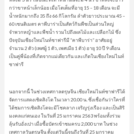
กว่าขาหน้าเล็กน้อย เมื่อโตเต็มที่อายุ 15 – 18 เดือน จะมี
น้ำหนักมากถึง 35 ถึง 66 กิโลกรัม ลำตัวยาวประมาณ 45 –
60 เซนติเมตร คาพีบาร่าเป็นสัตว์กินพืชเป็นส่วนใหญ่
จำพวกหญ้าและพืชน้ำ รวมไปถึงผลไม้และเปลือกไม้ ซึ่ง
ปัจจุบันเชียงใหม่ไนท์ซาฟารีมี “คาพีบาร่า” อาศัยอยู่
จำนวน 2 ตัว (เพศผู้ 1 ตัว, เพศเมีย 1 ตัว) อายุ 10 ปี 9 เดือน
เป็นคู่พี่น้องที่เกิดจากแม่เดียวกัน และเกิดในเชียงใหม่ไนท์
ซาฟารี
นอกจากนี้ ในช่วงเทศกาลตรุษจีน เชียงใหม่ไนท์ซาฟารีได้
จัดการแสดงเชิดสิงโต ในเวลา 20.00 น. ซึ่งเชื่อกันว่าใครที่
ได้ชมการเชิดสิงโตจะมีโชคลาภ เจริญรุ่งเรือง และเป็นสิริ
มงคลแก่ตนเอง ในวันที่ 25 มกราคม 2563 พร้อมทั้งร่วม
ลุ้นรับอั่งเปา เมื่อซื้อบัตรเข้าชมครบ 2,000 บาท ในช่วง
เทศกาลวันตรุษจีน ตั้งแต่วันนี้จนถึงวันที่ 25 มกราคม