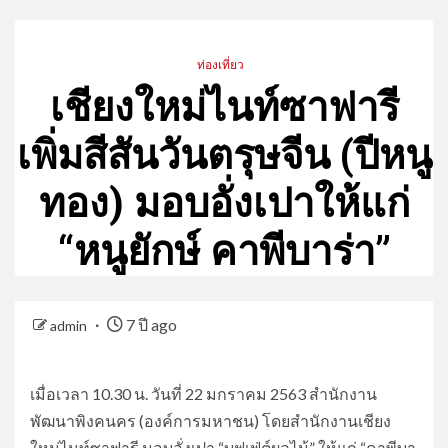
ท่องเที่ยว
เชียงใหม่ไนท์ซาฟารี
เพิ่มสีสันวันตรุษจีน (ปีหนู
ทอง) มอบอั่งเปาให้แก่
“หนูยักษ์ คาพีบาร่า”
7 ปี ago
admin
เมื่อเวลา 10.30 น. วันที่ 22 มกราคม 2563 สำนักงาน
พัฒนาพิงคนคร (องค์การมหาชน) โดยสำนักงานเชียง
ใหม่ไนท์ซาฟารี มอบอั่งเปา “บุฟเฟ่ต์ผลไม้” ให้แก่ “คาพีบา