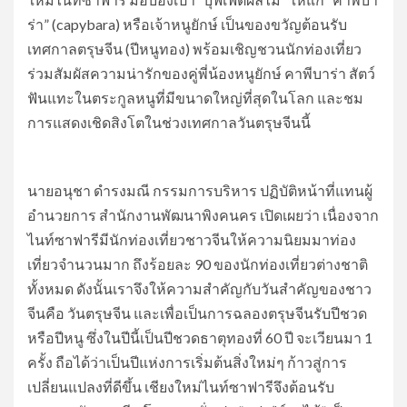
ร่า” (capybara) หรือเจ้าหนูยักษ์ เป็นของขวัญต้อนรับ
เทศกาลตรุษจีน (ปีหนูทอง) พร้อมเชิญชวนนักท่องเที่ยว
ร่วมสัมผัสความน่ารักของคู่พี่น้องหนูยักษ์ คาพีบาร่า สัตว์
ฟันแทะในตระกูลหนูที่มีขนาดใหญ่ที่สุดในโลก และชม
การแสดงเชิดสิงโตในช่วงเทศกาลวันตรุษจีนนี้
นายอนุชา ดำรงมณี กรรมการบริหาร ปฏิบัติหน้าที่แทนผู้
อำนวยการ สำนักงานพัฒนาพิงคนคร เปิดเผยว่า เนื่องจาก
ไนท์ซาฟารีมีนักท่องเที่ยวชาวจีนให้ความนิยมมาท่อง
เที่ยวจำนวนมาก ถึงร้อยละ 90 ของนักท่องเที่ยวต่างชาติ
ทั้งหมด ดังนั้นเราจึงให้ความสำคัญกับวันสำคัญของชาว
จีนคือ วันตรุษจีน และเพื่อเป็นการฉลองตรุษจีนรับปีชวด
หรือปีหนู ซึ่งในปีนี้เป็นปีชวดธาตุทองที่ 60 ปี จะเวียนมา 1
ครั้ง ถือได้ว่าเป็นปีแห่งการเริ่มต้นสิ่งใหม่ๆ ก้าวสู่การ
เปลี่ยนแปลงที่ดีขึ้น เชียงใหม่ไนท์ซาฟารีจึงต้อนรับ