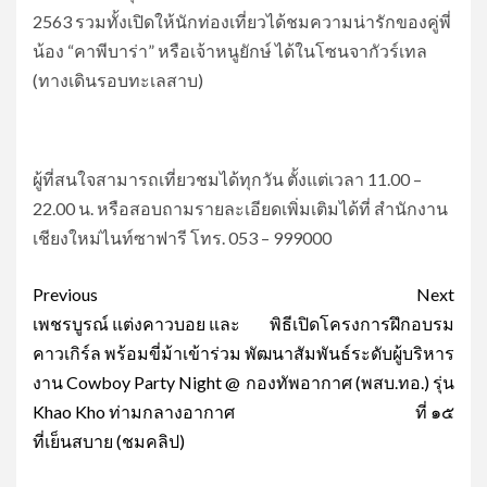
2563 รวมทั้งเปิดให้นักท่องเที่ยวได้ชมความน่ารักของคู่พี่
น้อง “คาพีบาร่า” หรือเจ้าหนูยักษ์ ได้ในโซนจากัวร์เทล
(ทางเดินรอบทะเลสาบ)
ผู้ที่สนใจสามารถเที่ยวชมได้ทุกวัน ตั้งแต่เวลา 11.00 –
22.00 น. หรือสอบถามรายละเอียดเพิ่มเติมได้ที่ สำนักงาน
เชียงใหม่ไนท์ซาฟารี โทร. 053 – 999000
Post
Previous
Next
navigation
เพชรบูรณ์ แต่งคาวบอย และ
พิธีเปิดโครงการฝึกอบรม
คาวเกิร์ล พร้อมขี่ม้าเข้าร่วม
พัฒนาสัมพันธ์ระดับผู้บริหาร
งาน Cowboy Party Night @
กองทัพอากาศ (พสบ.ทอ.) รุ่น
Khao Kho ท่ามกลางอากาศ
ที่ ๑๕
ที่เย็นสบาย (ชมคลิป)