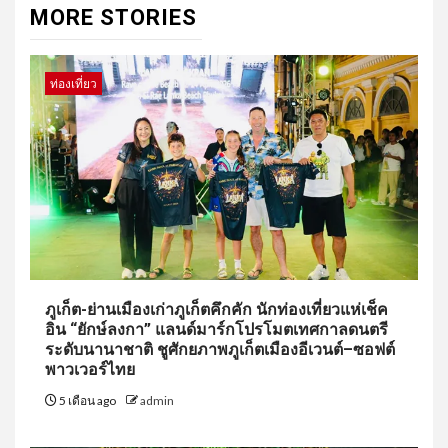
MORE STORIES
ท่องเที่ยว
ภูเก็ต-ย่านเมืองเก่าภูเก็ตคึกคัก นักท่องเที่ยวแห่เช็ค
อิน “ยักษ์ลงกา” แลนด์มาร์กโปรโมตเทศกาลดนตรี
ระดับนานาชาติ ชูศักยภาพภูเก็ตเมืองอีเวนต์–ซอฟต์
พาวเวอร์ไทย
5 เดือน ago
admin