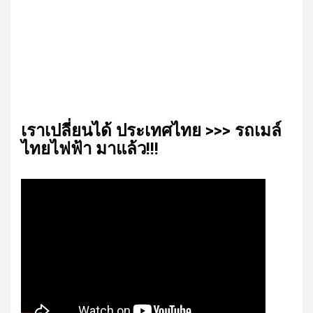
เรา​เปลี่ยน​ได้​ ประเทศ​ไทย​ >>> รถเมล์​
ไทย​ไฟฟ้า​ มาแล้ว!!!