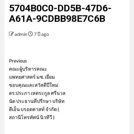
5704B0C0-DD5B-47D6-
A61A-9CDBB98E7C6B
admin
7 ปี ago
Post
Previous
navigation
คณะผู้บริหารคณะ
แพทยศาสตร์ มช. เยี่ยม
ขอบคุณและสวัสดีปีใหม่
ดร.ประภา เหตระกูล ศรีนวล
นัด ประธานที่ปรึกษา บริษัท
ดีเอ็น บรอดคาสท์ จำกัด (
สถานีโทรทัศน์ นิวทีวี )