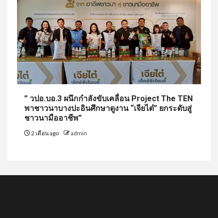
” วปอ.บอ.3 ผนึกกำลังขับเคลื่อน Project The TEN
พาชาวนาบางปะอินศึกษาดูงาน “เจียไต๋” ยกระดับสู่
ชาวนามืออาชีพ”
2 เดือน ago
admin