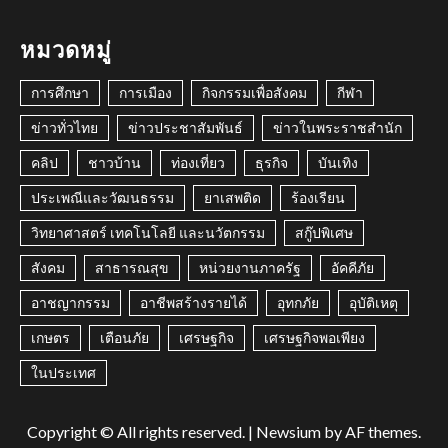
หมวดหมู่
การศึกษา
การเมือง
กิจกรรมเพื่อสังคม
กีฬา
ข่าวทั่วไทย
ข่าวประชาสัมพันธ์
ข่าวในพระราชสำนัก
คลิป
ชาวบ้าน
ท่องเที่ยว
ธุรกิจ
บันเทิง
ประเพณีและวัฒนธรรม
ยาเสพติด
ร้องเรียน
วิทยาศาสตร์ เทคโนโลยี และนวัตกรรม
สกู๊ปพิเศษ
สังคม
สาธารณสุข
หน่วยงานภาครัฐ
อัคคีภัย
อาชญากรรม
อาชีพสร้างรายได้
อุทกภัย
อุบัติเหตุ
เกษตร
เตือนภัย
เศรษฐกิจ
เศรษฐกิจพอเพียง
ในประเทศ
Copyright © All rights reserved.
|
Newsium
by AF themes.