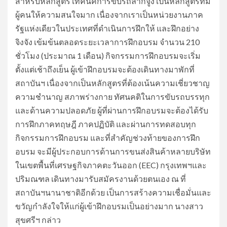
สำหรับหลักสูตร เทคนิคการขับรถลากจูง เป็นหลักสูตรที่มี
ผู้คนให้ความสนใจมาก เนื่องจากเราเป็นหน่วยงานภาค
รัฐแห่งเดียวในประเทศที่ดำเนินการฝึกให้ และฝึกอย่าง
จิงจัง เข้มข้นตลอดระยะเวลาการฝึกอบรม จำนวน 210
ชั่วโมง (ประมาณ 1 เดือน) กิจกรรมการฝึกอบรมจะเริ่ม
ตั้งแต่เช้าถึงเย็น ผู้เข้าฝึกอบรมจะต้องเดินทางมาพักที่
สถาบันฯ เนื่องจากเป็นหลักสูตรที่ต้องเน้นความเชี่ยวชาญ
ความชำนาญ สภาพร่างกาย ทัศนคติในการขับรถบรรทุก
และด้านความปลอดภัย ผู้ที่ผ่านการฝึกอบรมจะต้องได้รับ
การฝึกภาคทฤษฎี ภาคปฏิบัติ และผ่านการทดสอบทุก
กิจกรรมการฝึกอบรม และที่สำคัญช่วงท้ายของการฝึก
อบรม จะมีผู้ประกอบการด้านการขนส่งสินค้าหลายบริษัท
ในเขตพื้นที่เศรษฐกิจภาคตะวันออก (EEC) กรุงเทพฯและ
ปริมณฑล เดินทางมารับสมัครงานด้วยตนเอง ณ ที่
สถาบันฯนานาชาติอีกด้วย เป็นการสร้างความเชื่อมั่นและ
ขวัญกำลังใจให้แก่ผู้เข้าฝึกอบรมเป็นอย่างมาก นางสาว
สุขศรีฯ กล่าว