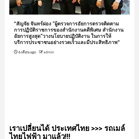
”สัญจัย จันทร์ผ่อง “ผู้ตรวจการอัยการตรวจติดตาม
การปฏิบัติราชการของสำนักงานคดีพิเศษ สำนักงาน
อัยการสูงสุด“วางนโยบายปฏิบัติงาน ในการให้
บริการประชาชนอย่างรวดเร็วและมีประสิทธิภาพ”
6 เดือน ago
admin
เรา​เปลี่ยน​ได้​ ประเทศ​ไทย​ >>> รถเมล์​
ไทย​ไฟฟ้า​ มาแล้ว!!!