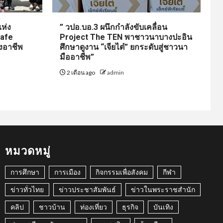
ห่ง
” วปอ.บอ.3 ผนึกกำลังขับเคลื่อน
Cafe
Project The TEN พาชาวนาบางปะอิน
งอาชีพ
ศึกษาดูงาน “เจียไต๋” ยกระดับสู่ชาวนา
มืออาชีพ”
2 เดือน ago
admin
หมวดหมู่
การศึกษา
การเมือง
กิจกรรมเพื่อสังคม
กีฬา
ข่าวทั่วไทย
ข่าวประชาสัมพันธ์
ข่าวในพระราชสำนัก
คลิป
ชาวบ้าน
ท่องเที่ยว
ธุรกิจ
บันเทิง