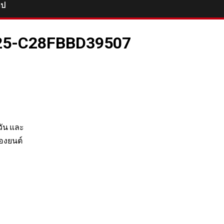
ิป
25-C28FBBD39507
วัน และ
่องยนต์