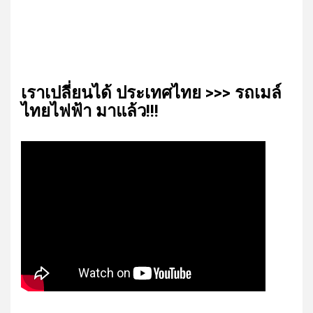
เรา​เปลี่ยน​ได้​ ประเทศ​ไทย​ >>> รถเมล์​
ไทย​ไฟฟ้า​ มาแล้ว!!!