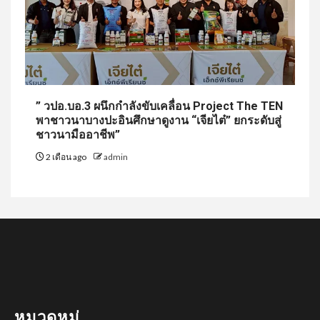
” วปอ.บอ.3 ผนึกกำลังขับเคลื่อน Project The TEN
พาชาวนาบางปะอินศึกษาดูงาน “เจียไต๋” ยกระดับสู่
ชาวนามืออาชีพ”
2 เดือน ago
admin
หมวดหมู่