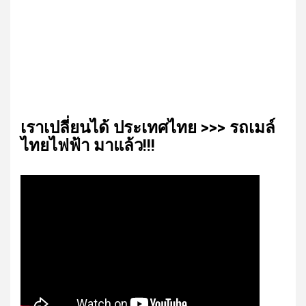
เรา​เปลี่ยน​ได้​ ประเทศ​ไทย​ >>> รถเมล์​
ไทย​ไฟฟ้า​ มาแล้ว!!!