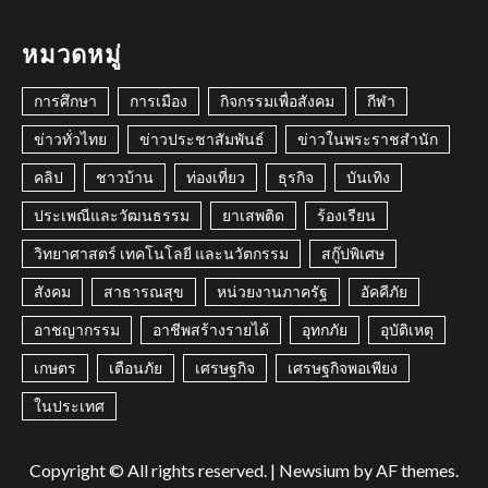
หมวดหมู่
การศึกษา
การเมือง
กิจกรรมเพื่อสังคม
กีฬา
ข่าวทั่วไทย
ข่าวประชาสัมพันธ์
ข่าวในพระราชสำนัก
คลิป
ชาวบ้าน
ท่องเที่ยว
ธุรกิจ
บันเทิง
ประเพณีและวัฒนธรรม
ยาเสพติด
ร้องเรียน
วิทยาศาสตร์ เทคโนโลยี และนวัตกรรม
สกู๊ปพิเศษ
สังคม
สาธารณสุข
หน่วยงานภาครัฐ
อัคคีภัย
อาชญากรรม
อาชีพสร้างรายได้
อุทกภัย
อุบัติเหตุ
เกษตร
เตือนภัย
เศรษฐกิจ
เศรษฐกิจพอเพียง
ในประเทศ
Copyright © All rights reserved.
|
Newsium
by AF themes.