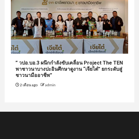
” วปอ.บอ.3 ผนึกกำลังขับเคลื่อน Project The TEN
พาชาวนาบางปะอินศึกษาดูงาน “เจียไต๋” ยกระดับสู่
ชาวนามืออาชีพ”
2 เดือน ago
admin