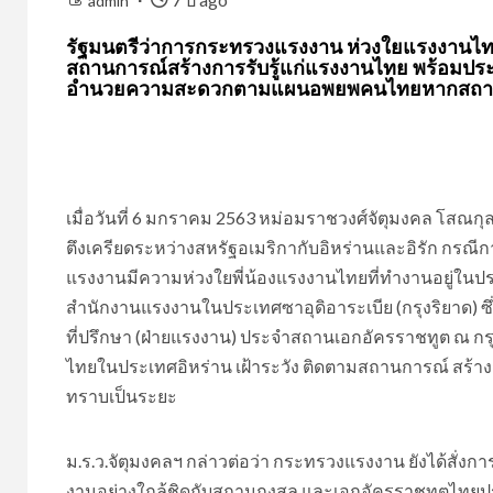
admin
รัฐมนตรีว่าการกระทรวงแรงงาน ห่วงใยแรงงานไทย
สถานการณ์สร้างการรับรู้แก่แรงงานไทย พร้อมป
อำนวยความสะดวกตามแผนอพยพคนไทยหากสถานกา
เมื่อวันที่ 6 มกราคม 2563 หม่อมราชวงศ์จัตุมงคล โสณก
ตึงเครียดระหว่างสหรัฐอเมริกากับอิหร่านและอิรัก กรณี
แรงงานมีความห่วงใยพี่น้องแรงงานไทยที่ทำงานอยู่ในประ
สำนักงานแรงงานในประเทศซาอุดิอาระเบีย (กรุงริยาด) ซึ
ที่ปรึกษา (ฝ่ายแรงงาน) ประจำสถานเอกอัครราชทูต ณ กรุงอ
ไทยในประเทศอิหร่าน เฝ้าระวัง ติดตามสถานการณ์ สร้าง
ทราบเป็นระยะ
ม.ร.ว.จัตุมงคลฯ กล่าวต่อว่า กระทรวงแรงงาน ยังได้สั่
งานอย่างใกล้ชิดกับสถานกงสุล และเอกอัครราชทูตไทย