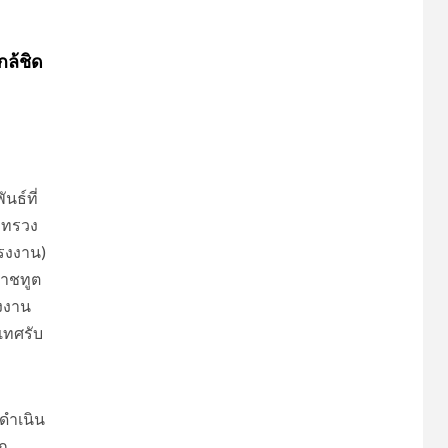
ล้ชิด
นธ์ที่
ระทรวง
แรงงาน)
ราชทูต
รงงาน
เทศรับ
รดำเนิน
ก