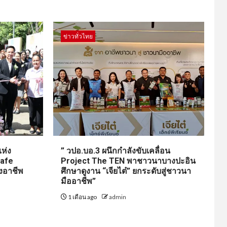
ข่าวทั่วไทย
ห่ง
” วปอ.บอ.3 ผนึกกำลังขับเคลื่อน
Cafe
Project The TEN พาชาวนาบางปะอิน
งอาชีพ
ศึกษาดูงาน “เจียไต๋” ยกระดับสู่ชาวนา
มืออาชีพ”
1 เดือน ago
admin