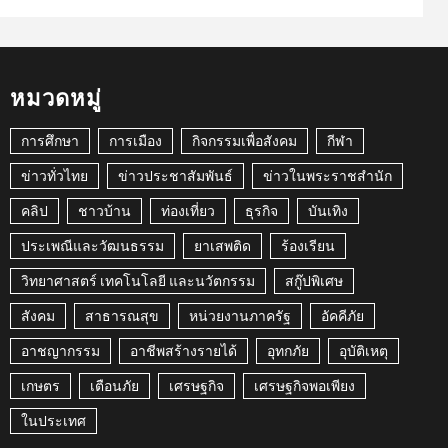
หมวดหมู่
การศึกษา
การเมือง
กิจกรรมเพื่อสังคม
กีฬา
ข่าวทั่วไทย
ข่าวประชาสัมพันธ์
ข่าวในพระราชสำนัก
คลิป
ชาวบ้าน
ท่องเที่ยว
ธุรกิจ
บันเทิง
ประเพณีและวัฒนธรรม
ยาเสพติด
ร้องเรียน
วิทยาศาสตร์ เทคโนโลยี และนวัตกรรม
สกู๊ปพิเศษ
สังคม
สาธารณสุข
หน่วยงานภาครัฐ
อัคคีภัย
อาชญากรรม
อาชีพสร้างรายได้
อุทกภัย
อุบัติเหตุ
เกษตร
เตือนภัย
เศรษฐกิจ
เศรษฐกิจพอเพียง
ในประเทศ