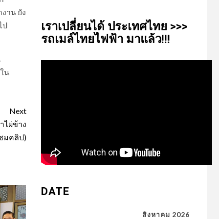
งาน ยัง
เรา​เปลี่ยน​ได้​ ประเทศ​ไทย​ >>>
ไป
รถเมล์​ไทย​ไฟฟ้า​ มาแล้ว!!!
น
นใน
Next
าไผ่ข้าง
(ชมคลิป)
DATE
สิงหาคม 2026