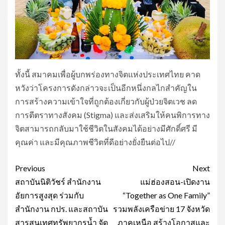
ทั้งนี้ สมาคมเพื่อผู้บกพร่องทางจิตแห่งประเทศไทย คาด
หวังว่าโครงการดังกล่าวจะเป็นอีกหนึ่งกลไกสำคัญใน
การสร้างความเข้าใจที่ถูกต้องเกี่ยวกับผู้ป่วยจิตเวช ลด
การตีตราทางสังคม (Stigma) และส่งเสริมให้คนพิการทาง
จิตสามารถกลับมาใช้ชีวิตในสังคมได้อย่างมีศักดิ์ศรี มี
คุณค่า และมีคุณภาพชีวิตที่ดีอย่างยั่งยืนต่อไป//
Post
Previous
Next
navigation
สถาบันนิติวัชร์ สำนักงาน
แม่ฮ่องสอน-เปิดงาน
อัยการสูงสุด ร่วมกับ
“Together as One Family”
สำนักงาน กปร. และสถาบัน
รวมพลังเครือข่าย 17 จังหวัด
สารสนเทศทรัพยากรน้ำ จัด
ภาคเหนือ สร้างโอกาสและ