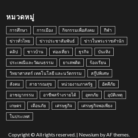
หมวดหมู่
การศึกษา
การเมือง
กิจกรรมเพื่อสังคม
กีฬา
ข่าวทั่วไทย
ข่าวประชาสัมพันธ์
ข่าวในพระราชสำนัก
คลิป
ชาวบ้าน
ท่องเที่ยว
ธุรกิจ
บันเทิง
ประเพณีและวัฒนธรรม
ยาเสพติด
ร้องเรียน
วิทยาศาสตร์ เทคโนโลยี และนวัตกรรม
สกู๊ปพิเศษ
สังคม
สาธารณสุข
หน่วยงานภาครัฐ
อัคคีภัย
อาชญากรรม
อาชีพสร้างรายได้
อุทกภัย
อุบัติเหตุ
เกษตร
เตือนภัย
เศรษฐกิจ
เศรษฐกิจพอเพียง
ในประเทศ
Copyright © All rights reserved.
|
Newsium
by AF themes.