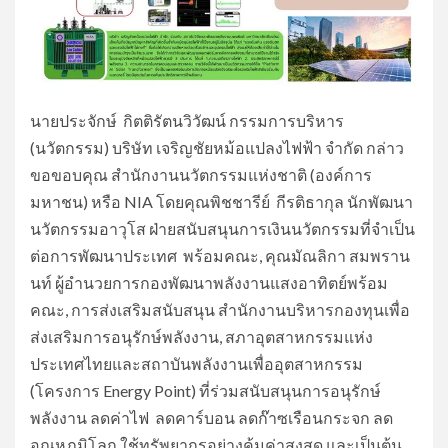
นายประจักษ์ กิตติรัตนวิวัฒน์ กรรมการบริหาร
(นวัตกรรม) บริษัท เจริญชัยหม้อแปลงไฟฟ้า จำกัด กล่าว
ขอขอบคุณ สำนักงานนวัตกรรมแห่งชาติ (องค์การ
มหาชน) หรือ NIA โดยคุณพิชชารีย์ กีรติธากุล นักพัฒนา
นวัตกรรมอาวุโส ฝ่ายสนับสนุนการเงินนวัตกรรมที่จำเป็น
ต่อการพัฒนาประเทศ พร้อมคณะ, คุณมัณลิกา สมพราน
นท์ ผู้อำนวยการกองพัฒนาพลังงานแสงอาทิตย์พร้อม
คณะ, การส่งเสริมสนับสนุน สำนักงานบริหารกองทุนเพื่อ
ส่งเสริมการอนุรักษ์พลังงาน, สภาอุตสาหกรรมแห่ง
ประเทศไทยและสถาบันพลังงานเพื่ออุตสาหกรรม
(โครงการ Energy Point) ที่ร่วมสนับสนุนการอนุรักษ์
พลังงาน ลดค่าไฟ ลดคาร์บอน ลดก๊าซเรือนกระจก ลด
อุณหภูมิโลก ใช้ทรัพยากรอย่างคุ้มค่าสูงสุด และเป็นต้น