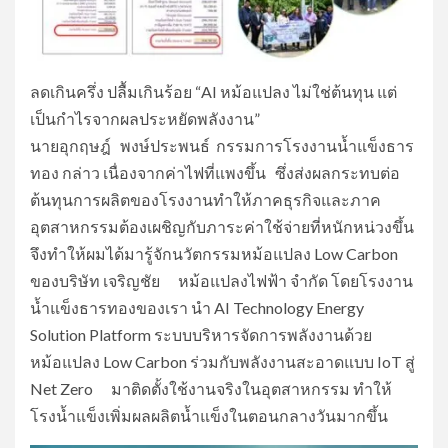
ลดเกินครึ่ง ปลื้มเกินร้อย “AI หม้อแปลง ไม่ใช่ต้นทุน แต่
เป็นกำไรจากผลประหยัดพลังงาน”
นายอุกฤษฎ์ พงษ์ประพนธ์ กรรมการโรงงานน้ำแข็งธาร
ทอง กล่าว เนื่องจากค่าไฟที่แพงขึ้น ซึ่งส่งผลกระทบต่อ
ต้นทุนการผลิตของโรงงานทำให้ภาคธุรกิจและภาค
อุตสาหกรรมต้องเผชิญกับภาระค่าใช้จ่ายที่หนักหน่วงขึ้น
จึงทำให้ผมได้มารู้จักนวัตกรรมหม้อแปลง Low Carbon
ของบริษัท เจริญชัย หม้อแปลงไฟฟ้า จำกัด โดยโรงงาน
น้ำแข็งธารทองของเรา นำ AI Technology Energy
Solution Platform ระบบบริหารจัดการพลังงานด้วย
หม้อแปลง Low Carbon ร่วมกับพลังงานสะอาดแบบ IoT สู่
Net Zero มาติดตั้งใช้งานจริงในอุตสาหกรรม ทำให้
โรงน้ำแข็งเพิ่มผลผลิตน้ำแข็งในตอนกลางวันมากขึ้น