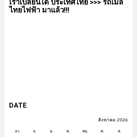
เรา​เปลี่ยน​ได้​ ประเทศ​ไทย​ >>> รถเมล์​
ไทย​ไฟฟ้า​ มาแล้ว!!!
DATE
สิงหาคม 2026
อา.
จ.
อ.
พ.
พฤ.
ศ.
ส.