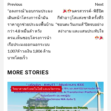
Post
Previous
Next
navigation
“อลงกรณ์”มอบกรมประมง
นครสวรรค์- พิธีปิด
เดินหน้าโครงการน้ำมัน
กีฬาอาวุโสแห่งชาติ ครั้งที่5
ราคาถูกช่วยประมงพื้นบ้าน
“ชอนตะวันเกมส์”ปิดจบอย่าง
กว่า 4.8 หมื่นลำ หวัง
สง่างาม และแสนประทับใจ
ครม.เห็นชอบโครงการนำ
เรือประมงออกนอกระบบ
1,007ลำวงเงิน 1,806 ล้าน
บาทโดยเร็ว
MORE STORIES
วิทยาศาสตร์ เทคโนโลยี และนวัตกรรม