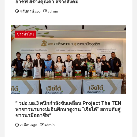
อาชีพ สร้างคุณค่า สร้างสังคม
4 สัปดาห์ ago
admin
ข่าวทั่วไทย
” วปอ.บอ.3 ผนึกกำลังขับเคลื่อน Project The TEN
พาชาวนาบางปะอินศึกษาดูงาน “เจียไต๋” ยกระดับสู่
ชาวนามืออาชีพ”
2 เดือน ago
admin