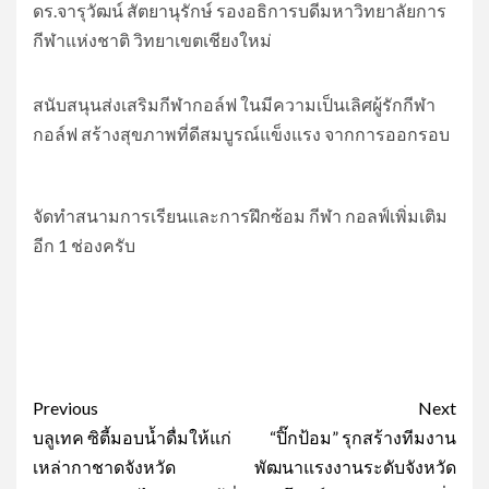
ดร.จารุ​วัฒน์​ สัตยา​นุ​รักษ์​ รอง​อธิการบดี​มหา​วิทยาลัย​การ
กีฬา​แห่งชาติ​ วิทยาเขต​เชียงใหม่​
สนับสนุนส่งเสริมกีฬากอล์ฟ ในมีความเป็นเลิศผู้รักกีฬา
กอล์ฟ สร้างสุขภาพที่ดีสมบูรณ์แข็งแรง จากการออกรอบ
จัดทำสนามการเรียนและการฝึกซ้อม กีฬา กอลฟ์เพิ่มเติม
อีก 1 ช่องครับ
Post
Previous
Next
navigation
บลูเทค ซิตี้มอบน้ำดื่มให้แก่
“ปิ๊กป้อม” รุกสร้างทีมงาน
เหล่ากาชาดจังหวัด
พัฒนาแรงงานระดับจังหวัด