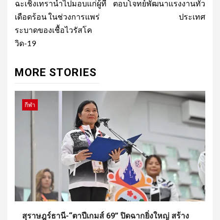
ฉะเชิงเทรานำไปมอบแก่ผู้ที่
ตอบโจทย์พัฒนาแรงงานทั่ว
เดือดร้อน ในช่วงการแพร่
ประเทศ
ระบาดของเชื้อไวรัสโค
วิด-19
MORE STORIES
กีฬา
สุราษฎร์ธานี-“ตาปีเกมส์ 69” ปิดฉากยิ่งใหญ่ สร้าง