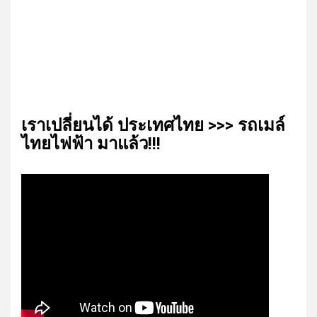
เรา​เปลี่ยน​ได้​ ประเทศ​ไทย​ >>> รถเมล์​
ไทย​ไฟฟ้า​ มาแล้ว!!!