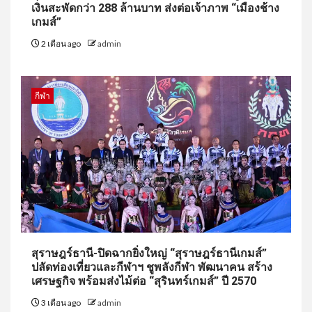
เงินสะพัดกว่า 288 ล้านบาท ส่งต่อเจ้าภาพ “เมืองช้าง
เกมส์”
2 เดือน ago
admin
กีฬา
สุราษฎร์ธานี-ปิดฉากยิ่งใหญ่ “สุราษฎร์ธานีเกมส์”
ปลัดท่องเที่ยวและกีฬาฯ ชูพลังกีฬา พัฒนาคน สร้าง
เศรษฐกิจ พร้อมส่งไม้ต่อ “สุรินทร์เกมส์” ปี 2570
3 เดือน ago
admin