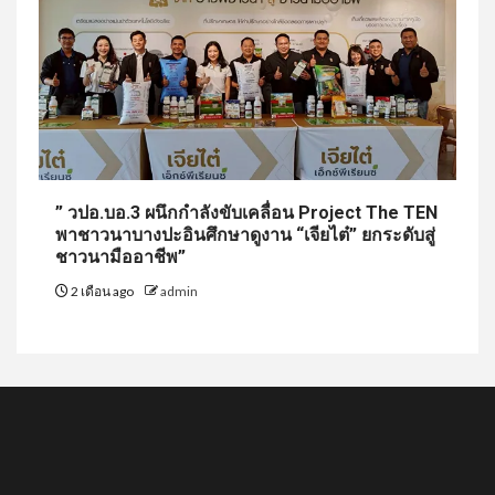
” วปอ.บอ.3 ผนึกกำลังขับเคลื่อน Project The TEN
พาชาวนาบางปะอินศึกษาดูงาน “เจียไต๋” ยกระดับสู่
ชาวนามืออาชีพ”
2 เดือน ago
admin