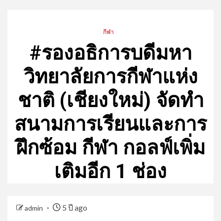
กีฬา
#รอง​อธิการบดี​มหา​
วิทยาลัย​การกีฬา​แห่ง
ชาติ​ (เชียงใหม่) จัดทำ
สนามการเรียนและการ
ฝึกซ้อม กีฬา กอลฟ์เพิ่ม
เติมอีก 1 ช่อง
5 ปี ago
admin